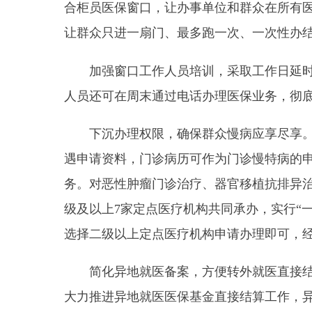
人员还可在周末通过电话办理医保业务，彻底解决参
下沉办理权限，确保群众慢病应享尽享。慢病病
遇申请资料，门诊病历可作为门诊慢特病的申请资料
务。对恶性肿瘤门诊治疗、器官移植抗排异治疗、尿
级及以上
7
家定点医疗机构共同承办，实行
“
一站式
”
选择二级以上定点医疗机构申请办理即可，经办机构
简化异地就医备案，方便转外就医直接结算。除
大力推进异地就医医保基金直接结算工作，异地就医
接结算
23.6
万人次，基金支付
20852
万元，直接结算
建设医保服务站点，开展帮办代办工作。发挥县
记、参保人员参保信息查询等
34
项经办服务事项下沉
医保待遇方面的问题。