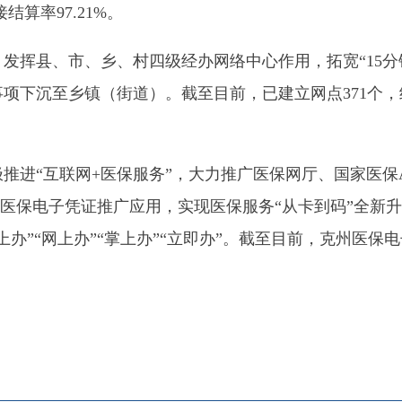
互联网
+
医保服务
”
，大力推广医保网厅、国家医保
APP
、新疆医
子凭证推广应用，实现医保服务
“
从卡到码
”
全新升级。广大参保
网上办
”“
掌上办
”“
立即办
”
。截至目前，克州医保电子凭证激活率
9
地州市政府
区政府
奇县
务服务和数字发展中心
00101号
新ICP备2022000421号-1
1030
法律声明
关于我们
网站地图