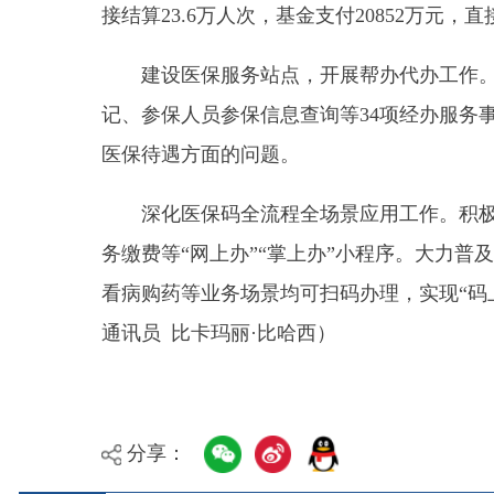
深化医保码全流程全场景应用工作。积极推进
“
务缴费等
“
网上办
”“
掌上办
”
小程序。大力普及医保电
看病购药等业务场景均可扫码办理，实现
“
码上办
”“
通讯员
比卡玛丽
·
比哈西
）
分享：
县 市
媒 体
阿图什市
阿克陶县
乌恰县
阿合
主办：新疆乌恰县人民政府办公室
承办：新疆乌恰县政
政府网站标识码：6530240001
新公网安备653024020
地 址：新疆克州乌恰县光明路1号
联系电话：0908-462