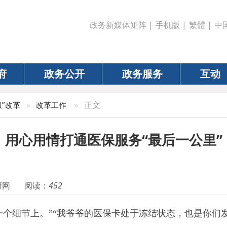
政务新媒体矩阵
|
手机版
|
繁體
|
中国政府网
|
新疆
政务公开
政务服务
互动
数据
»
正文
»
改革工作
心用情打通医保服务“最后一公里”
阅读：
452
节上。
”“
我爷爷的医保卡处于冻结状态，也是你们发现并积极主动
感激之情。