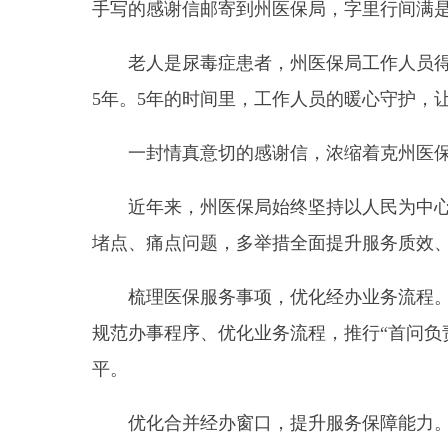
老人是尿毒症患者，州医保局工作人员得知老人
5
年。
5
年的时间里，工作人员的暖心守护，让老人百
一封情真意切的感谢信，浓缩着克州医保人守护
近年来，州医保局始终
坚持以人民为中心
的发展
堵点、痛点问题，多举措全面提升服务质效、织密筑
梳理医保服务事项，优化经办业务流程。严格按
规范办事程序、优化业务流程，推行
“
首问负责制
”“
平。
优化合并经办窗口，提升服务保障能力。健全完
合柜员医保窗口，让办事单位和群众在所有医保窗口
让群众只进一扇门、最多跑一次、一次性办结。
加强窗口工作人员培训，采取工作日延时服务和