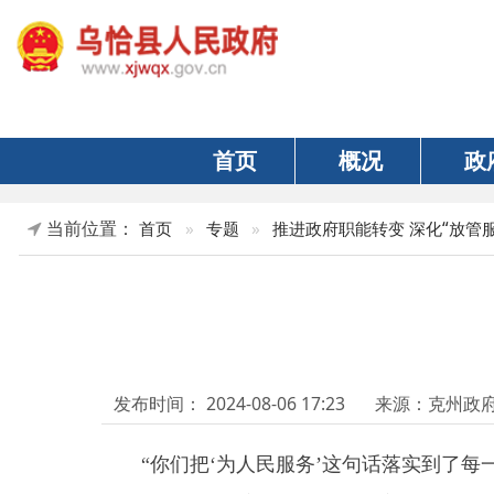
首页
概况
政府
当前位置：
首页
»
专题
»
推进政府职能转变 深化“放管服”改革
用
发布时间：
2024-08-06 17:23
来源：克州政府网
“
你们把
‘
为人民服务
’
这句话落实到了每一个细
手写的感谢信邮寄到州医保局，字里行间满是浓浓的