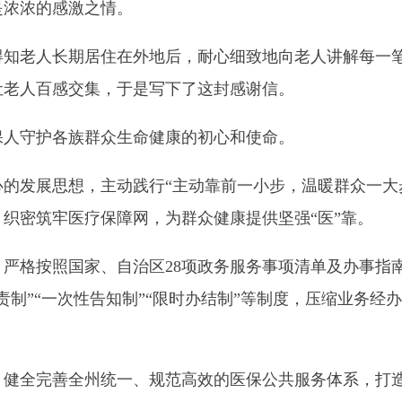
长期居住在外地后，耐心细致地向老人讲解每一笔报销的费用情
感交集，于是写下了这封感谢信。
各族群众生命健康的初心和使命。
思想，主动践行“主动靠前一小步，温暖群众一大步”服务理念
牢医疗保障网，为群众健康提供坚强“医”靠。
照国家、自治区
28
项政务服务事项清单及办事指南，对医保业务
一次性告知制
”“
限时办结制
”
等制度，压缩业务经办时限，全面提
善全州统一、规范高效的医保公共服务体系，打造
“
一窗口受理
无差别受理医保业务，缩短窗口业务办理时间，既提高了工作效
周末
“
不打烊
”
服务，主动为办事人员提供延时服务，预留电话、