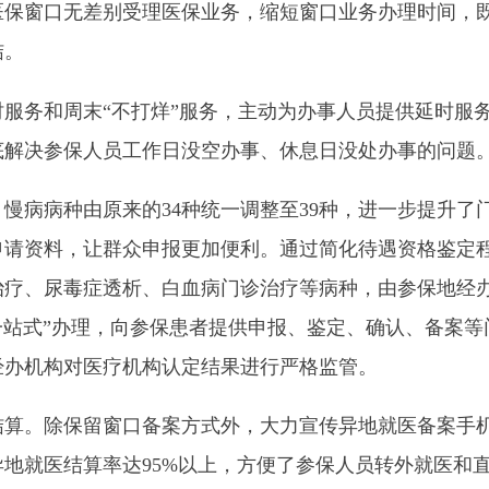
保人员工作日没空办事、休息日没处办事的问题。
种由原来的
34
种统一调整至
39
种，进一步提升了门诊慢特病待遇
，让群众申报更加便利。通过简化待遇资格鉴定程序和流程，按
毒症透析、白血病门诊治疗等病种，由参保地经办机构即时认定
办理，向参保患者提供申报、鉴定、确认、备案等门诊慢特病
“
一
对医疗机构认定结果进行严格监管。
保留窗口备案方式外，大力宣传异地就医备案手机端、国家医保
结算率达
95%
以上，方便了参保人员转外就医和直接报销医药费
率
97.21%
。
、市、乡、村四级经办网络中心作用，拓宽
“15
分钟医保服务圈
”
至乡镇（街道）。截至目前，已建立网点
371
个，经办业务办件
3