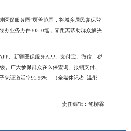
保服务
APP
、支付宝、微信、税
群众在医保查询、报销支付、
1.56%
。
（
全媒体记者
温
彤
责任编辑：鲍柳霖
部门
省区市政府
国家部委局