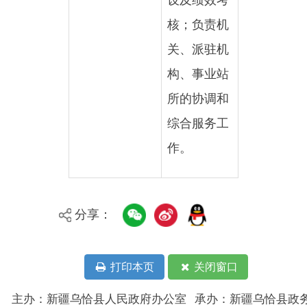
所的协调和
综合服务工
作。
分享：
打印本页
关闭窗口
主办：新疆乌恰县人民政府办公室
承办：新疆乌恰县政务服务和
政府网站标识码：6530240001
新公网安备65302402000101号
地 址：新疆克州乌恰县光明路1号
联系电话：0908-4621030
法