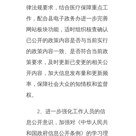
量收费标准，本年度没有产生信息
公开处理费。
主办：新疆乌恰县人民政府办公室
承办：新疆乌恰县政务服务和
政府网站标识码：6530240001
新公网安备65302402000101号
地 址：新疆克州乌恰县光明路1号
联系电话：0908-4621030
法