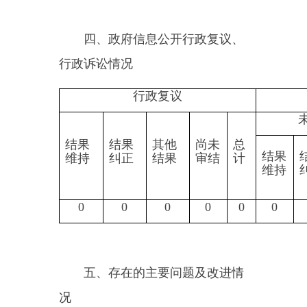
时，公开内容也缺乏新颖性。
（二）改进情况
1、根据政府信息公开有关法
律法规要求，结合医疗保障重点工
作，配合县电子政务办进一步完善
网站板块功能，适时组织核查确认
已公开的政策内容是否与当前实行
的政策内容一致、是否符合当前政
策要求，及时更新已变更的相关公
开内容，加大信息发布量和更新频
率，保障社会大众的知情权和监督
权。
2、进一步强化工作人员的信