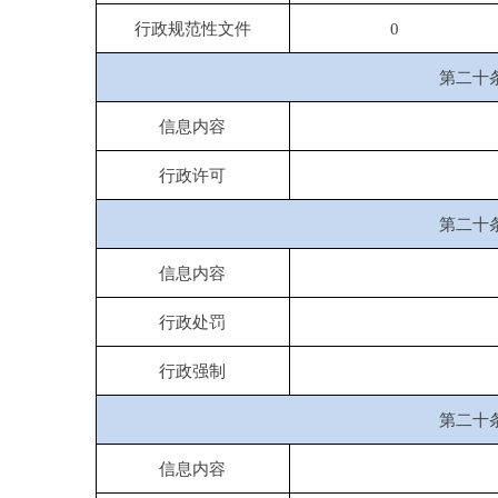
三、收到和处理政府信息公开
申请情况
（本列数据的勾稽关系为：第一项加第二项之
和，等于第三项加第四项之和）
一、本年新收政府信息公开申请数量
二、上年结转政府信息公开申请数量
（一）予以公开
（二）部分公开（区分处理的，只计这一
情形，不计其他情形）
1.属于国家秘密
2.其他法律行政法规禁止公开