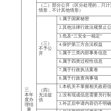
1.申请人无正当理由逾期不补
正、行政机关不再处理其政府信
息公开申请
（六）
其他处
2.申请人逾期未按收费通知要求
理
缴纳费用、行政机关不再处理其
政府信息公开申请
3.其他
（七）总计
四、结转下年度继续办理
四、政府信息公开行政复议、
行政诉讼情况
行政复议
未经复
结果
结果
其他
尚未
总
结果
结果
维持
纠正
结果
审结
计
维持
纠正