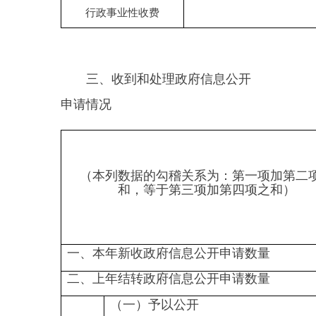
3.危及“三安全一稳定”
（三）
4.保护第三方合法权益
不予公
5.属于三类内部事务信息
开
6.属于四类过程性信息
7.属于行政执法案卷
8.属于行政查询事项
1.本机关不掌握相关政府信息
三、
（四）
本年
无法提
2.没有现成信息需要另行制作
度办
供
3.补正后申请内容仍不明确
理结
果
1.信访举报投诉类申请
2.重复申请
（五）
3.要求提供公开出版物
不予处
理
4.无正当理由大量反复申请
5.要求行政机关确认或重新出具
已获取信息