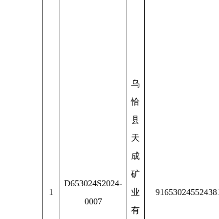
乌
恰
县
天
成
矿
D653024S2024-
1
业
91653024552438174J
0007
有
限
责
任
公
司