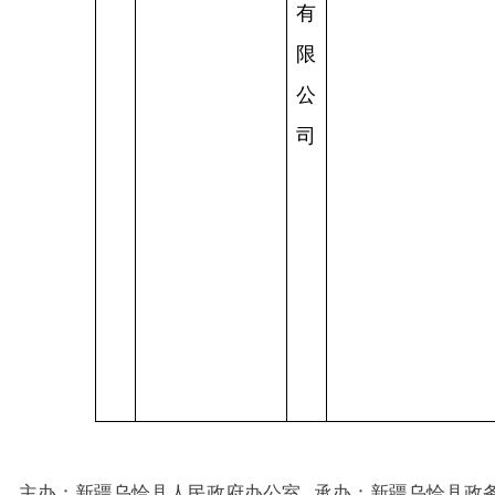
主办：新疆乌恰县人民政府办公室
承办：新疆乌恰县政务服务和
政府网站标识码：6530240001
新公网安备65302402000101号
地 址：新疆克州乌恰县光明路1号
联系电话：0908-4621030
法