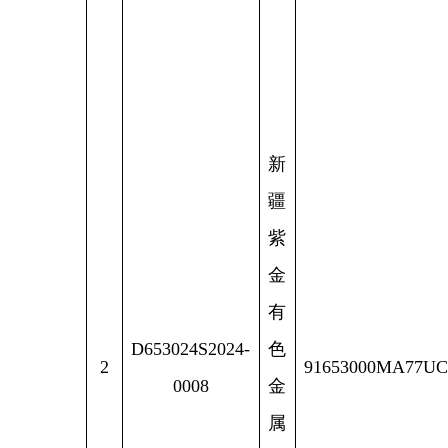
紫
金
有
D653024S2024-
色
2
91653000MA77UCN92A
0008
金
属
有
限
公
司