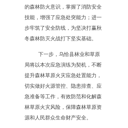
切实做好火源管控、隐患排查、应
急准备等工作，有效防范和化解森
林草原火灾风险，保障森林草原资
源和人民群众生命财产安全。
主办：新疆乌恰县人民政府办公室
承办：新疆乌恰县政务服务和
政府网站标识码：6530240001
新公网安备65302402000101号
地 址：新疆克州乌恰县光明路1号
联系电话：0908-4621030
法