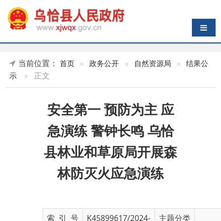
导航切换
当前位置：
首页
»
政务公开
»
自然资源局
»
结果公
»
正文
示
安全第一 预防为主 应
急演练 警钟长鸣 乌恰
县林业和草原局开展森
林防灭火应急演练
索 引 号
K45899617/2024-
主题分类
03346