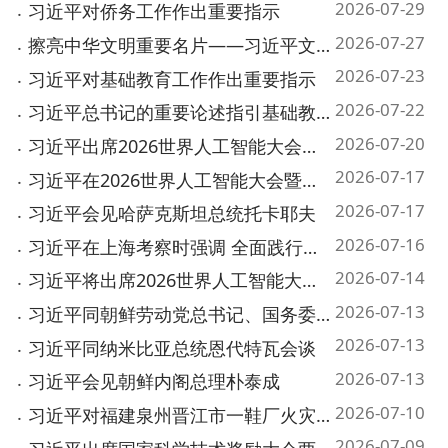
2026-07-23
习近平对基础教育工作作出重要指示
2026-07-22
习近平总书记的重要论述指引基础教育改革发展开创新局面
2026-07-20
习近平出席2026世界人工智能大会暨人工智能全球治理高级别会议开幕式并发表主旨讲话
2026-07-17
习近平在2026世界人工智能大会暨人工智能全球治理高级别会议开幕式上发表主旨讲话
2026-07-17
习近平会见哈萨克斯坦总统托卡耶夫
2026-07-16
习近平在上海考察时强调 全面践行人民城市理念 高质量推进城市更新
2026-07-14
习近平将出席2026世界人工智能大会暨人工智能全球治理高级别会议开幕式并发表主旨讲话
2026-07-13
习近平同朝鲜劳动党总书记、国务委员会委员长金正恩就《中朝友好合作互助条约》签订65...
2026-07-13
习近平同纳米比亚总统恩代特瓦会谈
2026-07-13
习近平会见朝鲜内阁总理朴泰成
2026-07-10
习近平对福建泉州晋江市一鞋厂火灾事故作出重要指示
2026-07-09
习近平出席国家科学技术奖励大会两院院士大会中国科协第十一次全国代表大会并发表重要...
首页
上一页
1
2
3
下一页
尾页
共 353 条
/
共 18 页
跳转至
页
GO