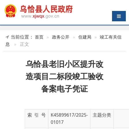
导航切换
当前位置：
首页
»
政务公开
»
住建局
»
竣工有关信
»
正文
息
乌恰县老旧小区提升改
造项目二标段竣工验收
备案电子凭证
索 引 号
K45899617/2025-
主题分类
01017
发布机构
乌恰县住房和城乡
发布日期
2025-
建设局
04-30