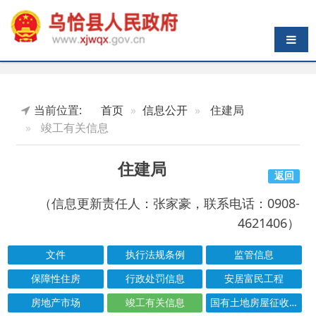
导航切换
当前位置:
首页
信息公开
住建局
竣工有关信息
住建局
返回
（信息更新责任人：张家豪，联系电话：0908-
4621406）
文件
执行法规条例
监管信息
保障性住房
行政处罚信息
安居富民工程
房地产市场
竣工有关信息
国有土地房屋征收与补偿
农村危房改造
城市综合执法
水、暖、气服务
城市园林绿化管理
市政设施建设类审批
结果公示