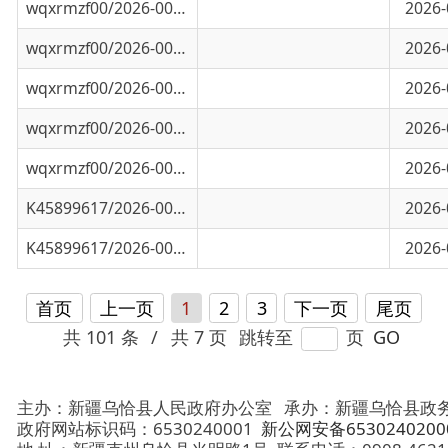
wqxrmzf00/2026-00277
乌恰县乌鲁克恰提乡小学综合楼建设项目竣工
2026-04-16
wqxrmzf00/2026-00026
米尔湾阳光佳苑二期建设项目竣工验收备案电
2026-04-03
K45899617/2026-00403
新疆紫金黄金冶金有限公司5t/a黄金冶炼项目
2026-02-25
K45899617/2026-00347
乌恰县峰达气体有限公司气体充装项目竣工验
2026-02-10
首页
上一页
1
2
3
下一页
尾页
共 101 条
/
共 7 页
跳转至
页
GO
主办：新疆乌恰县人民政府办公室
承办：新疆乌恰县政务服务和
政府网站标识码：6530240001
新公网安备65302402000101号
地 址：新疆克州乌恰县光明路1号
联系电话：0908-4621030
法