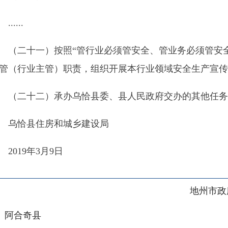
十
二
）承办
乌恰县
委、县
人民政府交办的其他
任务
。
县住房和城乡建设局
9年3月9日
地州市政府
区政府
奇县
务服务和数字发展中心
00101号
新ICP备2022000421号-1
1030
法律声明
关于我们
网站地图