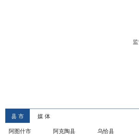
（二
乌恰
201
县 市
媒 体
阿图什市
阿克陶县
乌恰县
阿合
主办：新疆乌恰县人民政府办公室
承办：新疆乌恰县政
政府网站标识码：6530240001
新公网安备653024020
地 址：新疆克州乌恰县光明路1号
联系电话：0908-462