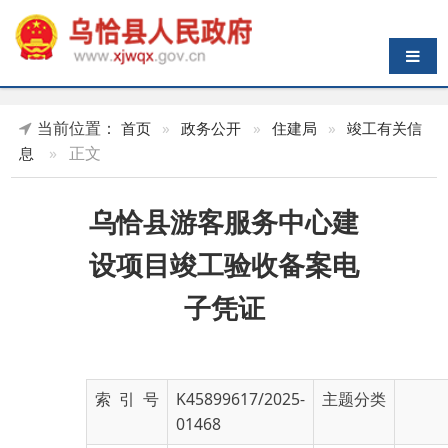
导航切换
当前位置：
首页
»
政务公开
»
住建局
»
竣工有关信
»
正文
息
乌恰县游客服务中心建
设项目竣工验收备案电
子凭证
索 引 号
K45899617/2025-
主题分类
01468
发布机构
乌恰县住房和城乡
发布日期
2025-
建设局
06-13