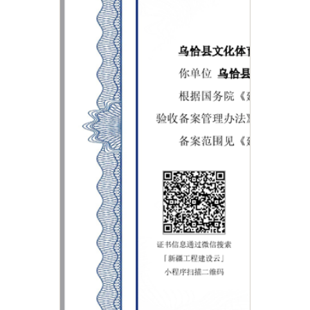
主办：新疆乌恰县人民政府办公室
承办：新疆乌恰县政务服务和
政府网站标识码：6530240001
新公网安备65302402000101号
地 址：新疆克州乌恰县光明路1号
联系电话：0908-4621030
法