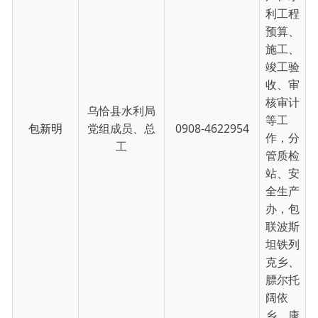
办，包
联波斯
坦铁列
克乡、
膘尔托
阔依
乡、康
苏镇。
协助布
尔汗·
吐尔达
力同志
开展农
业水价
综合改
革工
作，负
责乡村
振兴、
乌恰县水利局
宣传、