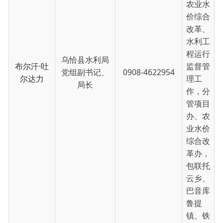
乌恰县水利局
布尔汗·吐
监督管
党组副书记、
0908-4622954
尔达力
理工
局长
作，分
管项目
办、农
业水价
综合改
革办，
包联托
云乡、
巴音库
鲁提
镇、铁
列克
乡。
协助党
组书记
开展党
的建