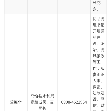
设、综
治、党
风廉政
等工
作，负
责组织
人事、
保密、
法制建
乌恰县水利局
设、网
董振华
党组成员、副
0908-4622954
信、财
局长
务、办
公室等
工作，
分管办
公室、
财务
室，包
联吉根
乡、吾
合沙鲁