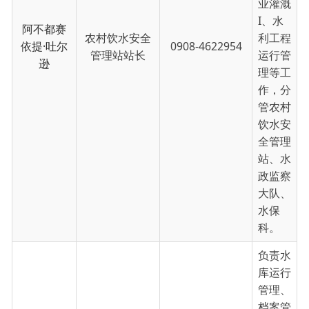
理、防
灾减灾
（防汛
抗
旱）、
如斯太木·
水库管库站站
水利信
伊斯马伊
0908-4622954
长
息化等
力
工作，
分管水
库管理
站、防
汛抗旱
办、档
案室、
信息化
中心。
协助书
记抓河
（湖）
长制、