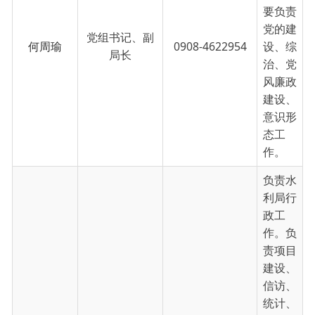
何周瑜
0908-4622954
设、综
局长
治、党
风廉政
建设、
意识形
态工
作。
负责水
利局行
政工
作。负
责项目
建设、
信访、
统计、
农业水
价综合
改革、
水利工
程运行