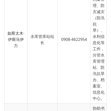
法治建
设、信
访、工
青妇
（计划
生
育）、
招商引
资（营
商环
境）等
工作。
协助局
长抓水
利工程
项目建
设与管
理、水
利项目
前期及