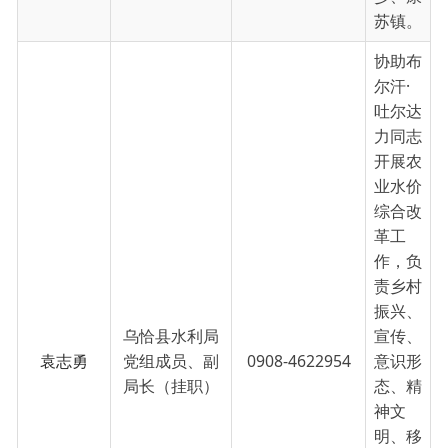
袁志勇
党组成员、副
0908-4622954
意识形
局长（挂职）
态、精
神文
明、移
民安置
等工
作，分
管移民
办，包
联黑孜
苇乡、
乌恰
镇。
负责农
村饮水
安全管
理工
作、水
资源管
理、水