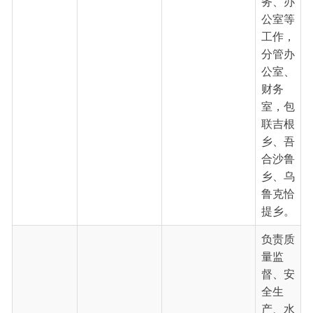
乡、乌
鲁克恰
提乡。
负责质
量监
督、安
全生
产、水
利工程
预算、
施工、
竣工验
收、审
核审计
乌恰县水利局
等工
包新明
党组成员、总
0908-4622954
作，分
工
管质检
站、安
全生产