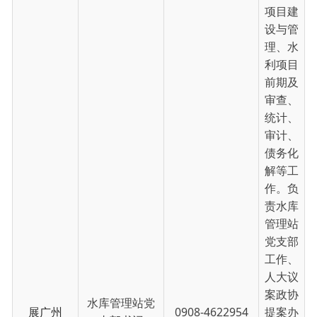
其他工
作。分
管河湖
管理中
心、项
目办、
普法
办、信
访办。
对接州
水利局
水利管
理处、
河湖管
理中
心，县
司法
局、信
访局、
工会、
团委、