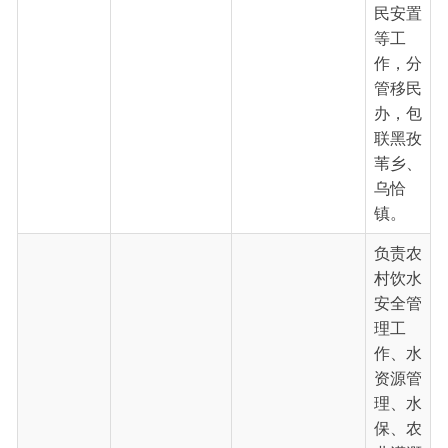
保、农
业灌溉
I、水
阿不都赛
农村饮水安全
利工程
依提·吐尔
0908-4622954
管理站站长
运行管
逊
理等工
作，分
管农村
饮水安
全管理
站、水
政监察
大队、
水保
科。
负责水
库运行
管理、
档案管