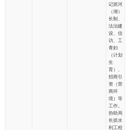
审查、
统计、
审计、
债务化
解等工
作。负
责水库
管理站
党支部
工作、
人大议
案政协
水库管理站党
展广州
0908-4622954
提案办
支部书记
理、爱
国卫生
等工
作。完
成局党
组临时
交办的