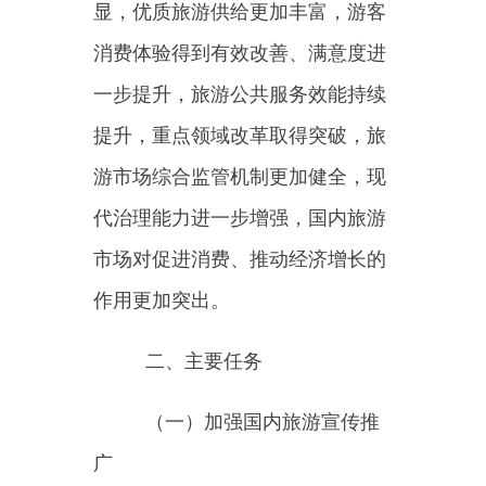
1.创新旅游理念宣传。积极
宣传旅游是一种生活方式、学习方
式和成长方式。创新举办“5·19中国
旅游日”活动，将其打造成为广大
游客和旅游从业者的节日。推出一
批优秀旅游公益广告和书籍、影
视、动漫赋能旅游特色案例。
2.加强旅游形象推广。围
绕“旅游中国美好生活”国内旅游宣
传主题，实施“跟着季节游中国”“城
市巡游记”“我的家乡有宝藏”等专项
推广，开展“读万卷书行万里路”中
华文化主题旅游推广。统筹跨省区