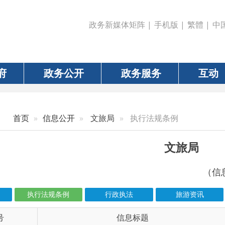
政务新媒体矩阵
|
手机版
|
繁體
|
中国政府网
|
新疆
政务公开
政务服务
互动
数据
信息公开
文旅局
执行法规条例
文旅局
（信息更新责任人：秦
执行法规条例
行政执法
旅游资讯
公共文化体育
信息标题
文 
6-00199
文物认定管理暂行办法