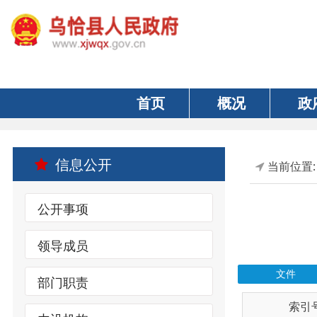
首页
概况
政府
信息公开
当前位置:
首页
公开事项
领导成员
文件
部门职责
索引号
内设机构
wqxrmzf00/202