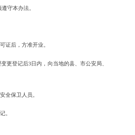
开业。
日内，向当地的县、市公安局、
。
物，要建立登记、领取和交接制
登记造册，送当地公安机关按拾