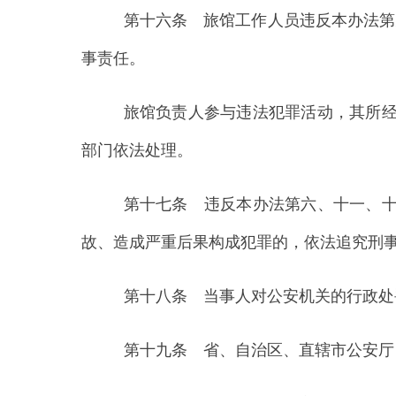
第十八条 当事人对公安机关的行政处罚决定
第十九条 省、自治区、直辖市公安厅
（
局
）
第二十条 本办法自公布之日起施行。
195
县 市
媒 体
阿图什市
阿克陶县
乌恰县
阿合
主办：新疆乌恰县人民政府办公室
承办：新疆乌恰县政
政府网站标识码：6530240001
新公网安备653024020
地 址：新疆克州乌恰县光明路1号
联系电话：0908-462