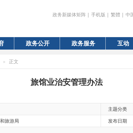
政务新媒体矩阵
|
手机版
|
繁體
|
中国政府网
|
新疆
政务公开
政务服务
互动
数据
文
旅馆业治安管理办法
主题分类
局
发布日期
2024-04-01 17
有 效 性