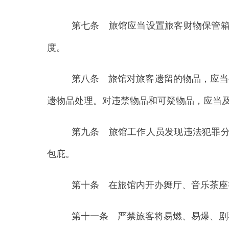
遗物品处理。对违禁物品和可疑物品，应当及时报告
第九条 旅馆工作人员发现违法犯罪分子，行
包庇。
第十条 在旅馆内开办舞厅、音乐茶座等娱乐
第十一条 严禁旅客将易燃、易爆、剧毒、腐
第十二条 旅馆内，严禁卖淫、嫖宿、赌博、
第十三条 旅馆内，不得酗酒滋事、大声喧哗
第十四条 公安机关对旅馆治安管理的职责是
业务知识的培训，依法惩办侵犯旅馆和旅客合法权益