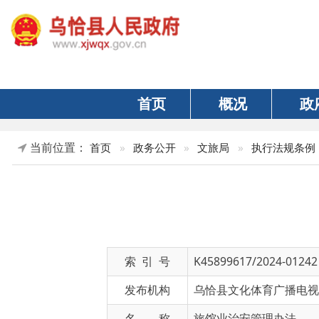
首页
概况
政府
当前位置：
»
正
首页
»
政务公开
»
文旅局
»
执行法规条例
索 引 号
K45899617/2024-01242
发布机构
乌恰县文化体育广播电视和旅游
名 称
旅馆业治安管理办法
文 号