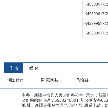
K45899617/202
首
县 市
媒 体
阿图什市
阿克陶县
乌恰县
阿合
主办：新疆乌恰县人民政府办公室
承办：新疆乌恰县政
政府网站标识码：6530240001
新公网安备653024020
地 址：新疆克州乌恰县光明路1号
联系电话：0908-462