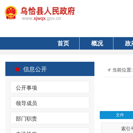
首页
概况
政府
信息公开
当前位置:
首页
公开事项
领导成员
文件
部门职责
索引号
内设机构
wqxrmzf00/202