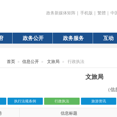
政务新媒体矩阵
|
手机版
|
繁體
|
中国政府网
|
新疆
政务公开
政务服务
互动
数据
信息公开
文旅局
行政执法
文旅局
（信息更新责任人：秦
执行法规条例
行政执法
旅游资讯
公共文化体育
信息标题
文 
6-00503
坚守假日一线 靠前暖心服务 乌恰县多部门联...