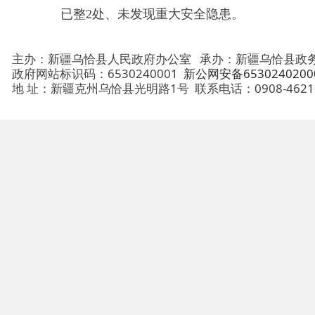
地 址：新疆克州乌恰县光明路1号
联系电话：0908-4621030
法