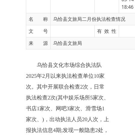
名 称
乌恰县文旅局二月份执法检查情况
文 号
有 效 性
来 源
乌恰县文旅局
乌恰县文化市场综合执法队
2025
年
2
月以来执法检查单位
10
家
次。其中开展联合检查
2
次，日常
执法检查
2
次
(
其中娱乐场所
5
家次、
书店
1
家次、网吧
3
家次、滑雪场
1
家次、
)
，出动执法人员
20
人次，上
报执法信息
4
期
;
发现一般隐患
2
处，
已整
2
处、未发现重大安全隐患。
主办：新疆乌恰县人民政府办公室
承办：新疆乌恰县政务服务和
政府网站标识码：6530240001
新公网安备65302402000101号