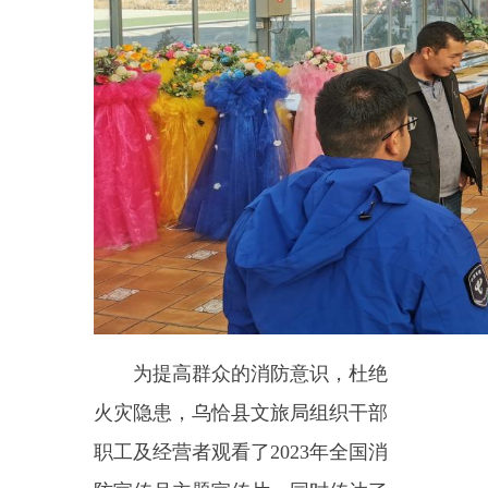
为
提高
群众
的消防意识，杜绝
火灾隐患，
乌恰县
文旅局
组织
干部
职工及经营者
观
看了
2023年全国消
防宣传月主题宣传片，同时传达了
有关文件精神。
对
文博馆、星级酒
店、
A级景区、娱乐场所
等经营单
位宣传
消防安全知识内容，
并对各
场馆进行安全生产检查，对消防设
施进行全面检查，
确保消防设施的
正常运行，及时发现和消除消防安