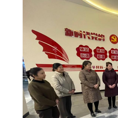
主办：新疆乌恰县人民政府办公室
承办：新疆乌恰县政务服务和
政府网站标识码：6530240001
新公网安备65302402000101号
地 址：新疆克州乌恰县光明路1号
联系电话：0908-4621030
法