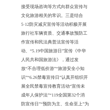
生根。对我县2家文化艺术培训中
心开展联合检查11次，出动执法人
员31人次，发现5条问题，已整改
完毕。
（七）协助做好文化市场综合
执法队调研工作。5月12日，州文
旅局在我县调研乌恰县文化市场综
合执法队队伍建设、业务提升、基
础保障、健全机制和其他方面情
况。对于调研反馈的问题，我局高
度重视，对于我局能够解决的问题
及时进行解决；超出我局职责范围
内的问题，积极与相关单位进行对
接协调，争取尽快解决。