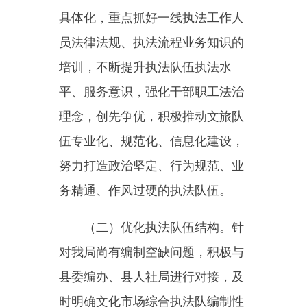
场、旅游市场存在的各类风险隐
患，提升执法案件办理水平及办案
质量。
乌恰县文化体育广播电视和旅
游局
2023年12月29日
主办：新疆乌恰县人民政府办公室
承办：新疆乌恰县政务服务和
政府网站标识码：6530240001
新公网安备65302402000101号
地 址：新疆克州乌恰县光明路1号
联系电话：0908-4621030
法