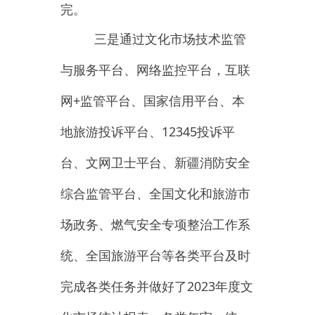
统、全国旅游平台
等
各类平台及时
完成各类任务并
做好了
2023
年度文
化市场统计报表、
各类年审、统
计、信息、维护工作
任务
。
利用
“3·15”国际消
四
是
费者权益日
等活动、组织
执法人员对经营责任人和
从业人员进行法律法规宣
讲，普及群众法律知识，
设立法律咨询点为群众答
疑解惑，共发放宣传单
400余份。