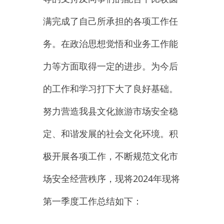
力等方面取得一定的进步。为今后
的工作和
学习打下大了
良好基础。
努力营造我县文化
旅游市场安全
稳
定、和谐发展的社会文化环境。
积
极开展各项工作，不断规范文化
市
场安全
经营秩序，
现将
2024
年
现将
第
一
季度
工作总结如下：
一是
积极开展互联网上网营
业场所、娱乐场所专项整治、
“
扫黄
打非
”
“
清源
”
专项行动。
扫黑除恶
常