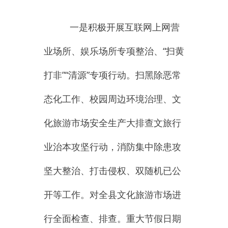
态化
工作、校园周边环境治理、文
化旅游市场安全
生产大排查文旅行
业治本攻坚行动
，
消防集中除患攻
坚大整治、打击侵权、双随机已公
开
等工作。对全县文化
旅游
市场进
行全面检查、排查。重大节假日期
间组织联合检查
，
以日常检查和专
项整治相结合，
20
24
年
共检查
家
次
，
出动执法人员
244
人次，
122
家
次，其中
联合检查
7
次，日常执法
检查
27
次（书店
26
家次、娱乐场所