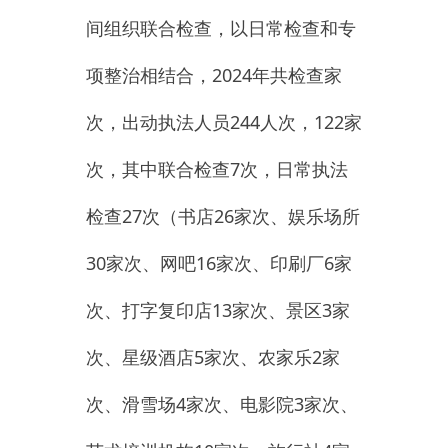
30
家次、网吧
16
家次、印刷厂
6
家
次、打字复印店
13
家次、景区
3
家
次、
星级酒店
5
家次、农家乐
2
家
次、滑雪场
4
家次、电影院
3
家次、
艺术培训机构
10
家次、旅行社
4
家
次）
12345
投诉
1
次
，
1
月至
今已
上
报全国文化市场技术监管平台执法
信息共有
13
起。
二
是安全生产排查及时做好
了文化旅游领域燃气安全专项、旅
游安全整治、交通道路、地震、生