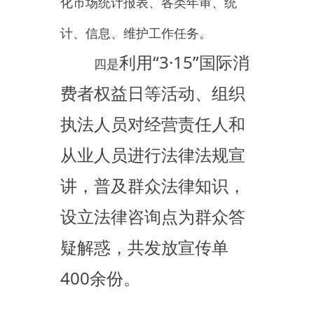
主办：新疆乌恰县人民政府办公室
承办：新疆乌恰县政务服务和
政府网站标识码：6530240001
新公网安备65302402000101号
地 址：新疆克州乌恰县光明路1号
联系电话：0908-4621030
法