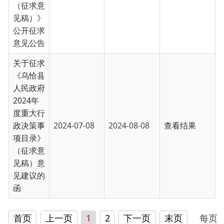
主办：新疆乌恰县人民政府办公室
承办：新疆乌恰县政务服务和
政府网站标识码：6530240001
新公网安备65302402000101号
地 址：新疆克州乌恰县光明路1号
联系电话：0908-4621030
法