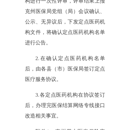
(此件公开发布)
附件1：克州基本医疗保险
定点医疗机构协议管理评估评分标
准
附件2：克州基本医疗保险
定点零售药店协议管理评估评分标
准
主办：新疆乌恰县人民政府办公室
承办：新疆乌恰县政务服务和
政府网站标识码：6530240001
新公网安备65302402000101号
地 址：新疆克州乌恰县光明路1号
联系电话：0908-4621030
法