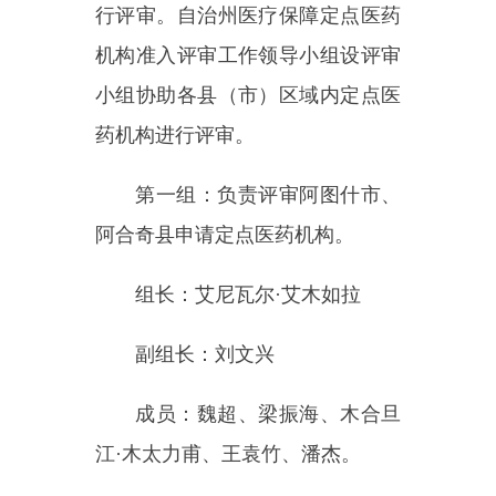
组长：木合塔尔
·木沙
副组长：迪丽热巴
·吾斯曼
成员：陈双喜、甫拉提
·托合达
洪、比卡玛丽·比哈西、李春红、雷
江山。
3.评审时间：2024年8月10日至
8月31日。
4.评审方式：实地评审。
（三）评审标准
评审工作领导小组对各县
（市）上报的申请定点医药机构根