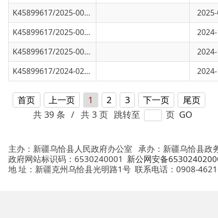
K45899617/2024-02775
乌恰县第三季度医保基金收支情况
2024-10-12
首页
上一页
1
2
3
下一页
尾页
共 39 条
/
共 3 页
跳转至
页
GO
主办：新疆乌恰县人民政府办公室
承办：新疆乌恰县政务服务和
政府网站标识码：6530240001
新公网安备65302402000101号
地 址：新疆克州乌恰县光明路1号
联系电话：0908-4621030
法