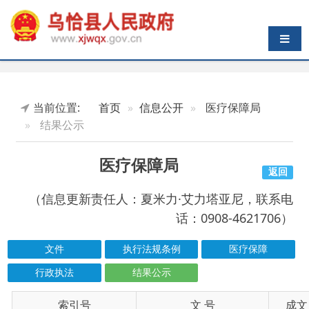
导航切换
当前位置:
首页
信息公开
医疗保障局
结果公示
医疗保障局
返回
（信息更新责任人：夏米力·艾力塔亚尼，联系电
话：0908-4621706）
文件
执行法规条例
医疗保障
行政执法
结果公示
索引号
信息标题
文 号
成文日期
wqxrmzf00/2026-00262
乌恰县2026年第一季度城乡居民依规申请医疗
2026-04-15